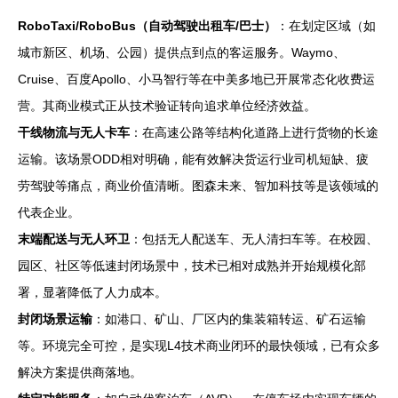
RoboTaxi/RoboBus（自动驾驶出租车/巴士）
：在划定区域（如
城市新区、机场、公园）提供点到点的客运服务。Waymo、
Cruise、百度Apollo、小马智行等在中美多地已开展常态化收费运
营。其商业模式正从技术验证转向追求单位经济效益。
干线物流与无人卡车
：在高速公路等结构化道路上进行货物的长途
运输。该场景ODD相对明确，能有效解决货运行业司机短缺、疲
劳驾驶等痛点，商业价值清晰。图森未来、智加科技等是该领域的
代表企业。
末端配送与无人环卫
：包括无人配送车、无人清扫车等。在校园、
园区、社区等低速封闭场景中，技术已相对成熟并开始规模化部
署，显著降低了人力成本。
封闭场景运输
：如港口、矿山、厂区内的集装箱转运、矿石运输
等。环境完全可控，是实现L4技术商业闭环的最快领域，已有众多
解决方案提供商落地。