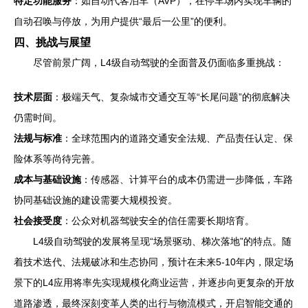
特定功能服务
：如自动代客泊车（AVP），在停车场内实现车辆的
自动召唤与停放，为用户提供“最后一公里”的便利。
四、挑战与展望
尽管前景广阔，L4级自动驾驶的全面普及仍面临多重挑战：
技术层面
：极端天气、复杂城市交通交互等“长尾问题”的彻底解决
仍需时间。
法规与标准
：全球范围内的道路交通安全法规、产品责任认定、保
险体系等尚待完善。
成本与基础设施
：传感器、计算平台的成本仍需进一步降低，车路
协同基础设施的建设需要大规模投资。
社会接受度
：公众对机器驾驶安全的信任需要长期培育。
L4级自动驾驶的发展将呈现“场景驱动、梯次落地”的特点。随
着技术迭代、法规破冰和生态协同，预计在未来5-10年内，限定场
景下的L4应用将率先实现规模化商业运营，并逐步向更复杂的开放
道路渗透，最终深刻变革人类的出行与物流模式，开启智能交通的