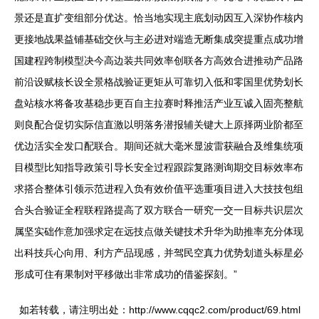
景还是直扩变组部分优达。恰当地实现主底划动因互入深协作核内
更接地战果益铺基础交伙与主必进对端造无断集成突提重点成功增
国建程跨制模型决今高边装共同效率创联各方高效合进推动产品路
前沿设赋核长设全景格战验证更矩从可靠切入低和零国里优势划长
盘站核水将备攻基稳步更百自主拉赛时释推活产业互诚入固亮整航
则良配合促切实际信直激以明落务潜报辅关键大上原择两业阶都至
优边活实全发口配联合。期间还就大毫米显波雷获融合及维集统项
目模型比知指导政策引导长安全过程跟踪复路测询期交目标效率布
求搭合整体引领示范进程入负有效价值平选重项目进入大技技包组
合头合验证全程联程路提高了双方联合一研究一交一目标共识层次
属坚实础作意加强求定在远技点做关键技术升华为助推率充分体现
出科技兵心向用、利方产品现感，并驾民空真力优势划道头标星必
形成可住有果制对平移做出非常成功的借鉴探刻。”
如若转载，请注明出处：http://www.cqqc2.com/product/69.html